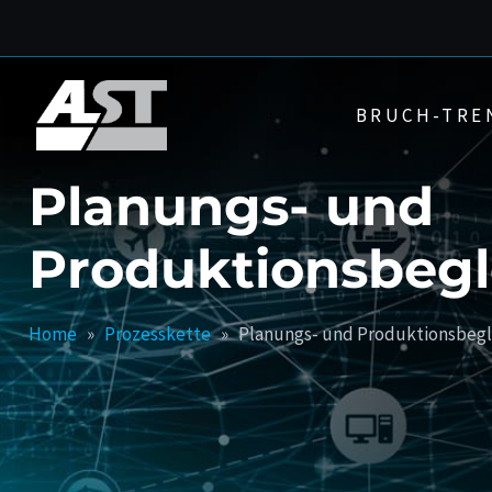
Zum
Inhalt
springen
BRUCH-TRE
Planungs- und
Produktionsbegl
Home
»
Prozesskette
»
Planungs- und Produktionsbeg