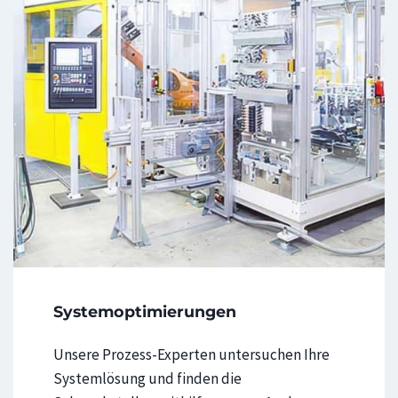
R
e
t
r
o
f
i
t
t
i
n
g
Systemoptimierungen
Unsere Prozess-Experten untersuchen Ihre
Systemlösung und finden die