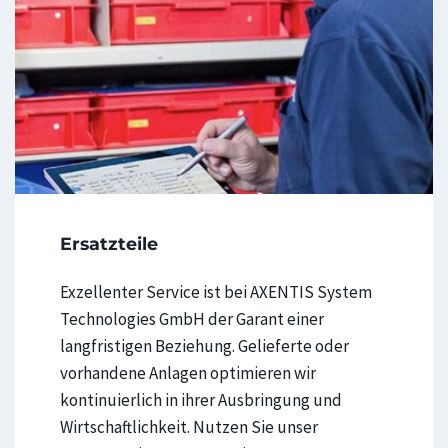
d
K
u
n
d
e
n
d
i
Ersatzteile
e
Exzellenter Service ist bei AXENTIS System
n
Technologies GmbH der Garant einer
s
langfristigen Beziehung. Gelieferte oder
t
vorhandene Anlagen optimieren wir
kontinuierlich in ihrer Ausbringung und
Wirtschaftlichkeit. Nutzen Sie unser