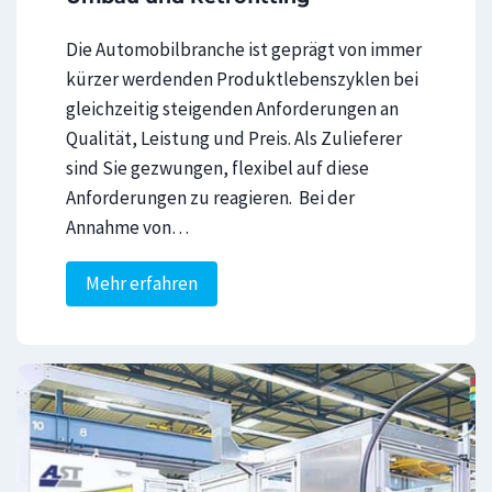
Die Automobilbranche ist geprägt von immer
kürzer werdenden Produktlebenszyklen bei
gleichzeitig steigenden Anforderungen an
Qualität, Leistung und Preis. Als Zulieferer
sind Sie gezwungen, flexibel auf diese
Anforderungen zu reagieren. Bei der
Annahme von…
U
Mehr erfahren
m
b
a
u
u
n
d