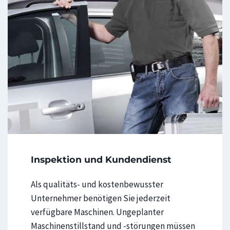
i
m
i
e
r
u
n
g
e
n
Inspektion und Kundendienst
Als qualitäts- und kostenbewusster
Unternehmer benötigen Sie jederzeit
verfügbare Maschinen. Ungeplanter
Maschinenstillstand und -störungen müssen