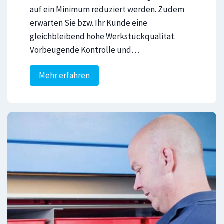
auf ein Minimum reduziert werden. Zudem
erwarten Sie bzw. Ihr Kunde eine
gleichbleibend hohe Werkstückqualität.
Vorbeugende Kontrolle und…
I
Mehr erfahren
n
s
p
e
k
t
i
o
n
u
n