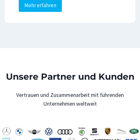
P
Mehr erfahren
l
a
n
u
n
g
s
-
Unsere Partner und Kunden
u
n
Vertrauen und Zusammenarbeit mit führenden
d
Unternehmen weltweit
P
r
o
d
u