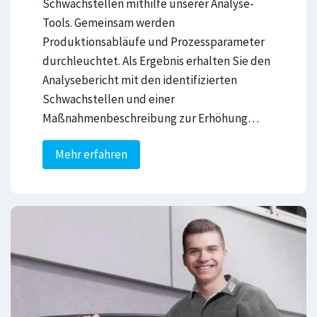
Schwachstellen mithilfe unserer Analyse-
Tools. Gemeinsam werden
Produktionsabläufe und Prozessparameter
durchleuchtet. Als Ergebnis erhalten Sie den
Analysebericht mit den identifizierten
Schwachstellen und einer
Maßnahmenbeschreibung zur Erhöhung…
S
Mehr erfahren
y
s
t
e
m
o
p
t